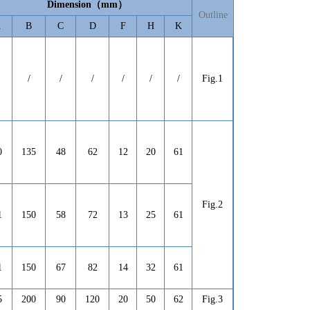
D
imension
（
mm
）
Outline
A
B
C
D
F
H
K
/
/
/
/
/
/
Fig.
1
0
135
48
62
12
20
61
Fig.2
1
150
58
72
13
25
61
1
150
67
82
14
32
61
5
200
90
120
20
50
62
Fig.3