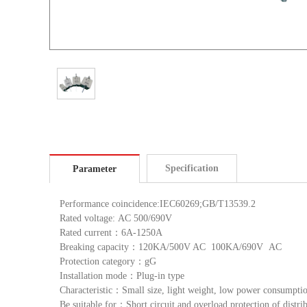
Specification
Parameter
Performance coincidence:IEC60269;GB/T13539.2
Rated voltage:
AC
500/690V
Rated current
：
6A-1250A
Breaking capacity
：
120KA/500V AC 100KA/690V AC
Protection category
：
gG
Installation mode
：
Plug-in type
Characteristic
：
Small size, light weight, low power consumption
Be suitable for
：
Short circuit and overload protection of distr