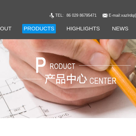
TEL:
86 029 86795471
E-mail:xazlrdq
BOUT
PRODUCTS
HIGHLIGHTS
NEWS