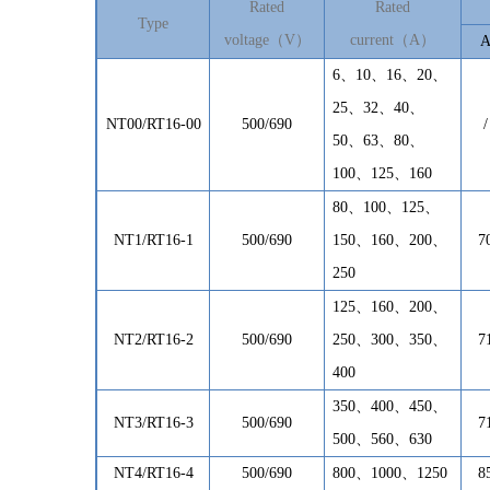
Rated
Rated
Type
voltage
（
V
）
current
（
A
）
6
、
10
、
16
、
20
、
25
、
32
、
40
、
NT00/RT16-00
500/690
/
50
、
63
、
80
、
100
、
125
、
160
80
、
100
、
125
、
NT1/RT16-1
500/690
150
、
160
、
200
、
7
250
125
、
160
、
200
、
NT2/RT16-2
500/690
250
、
300
、
350
、
7
400
350
、
400
、
450
、
NT3/RT16-3
500/690
7
500
、
560
、
630
NT4/RT16-4
500/690
800
、
1000
、
1250
8