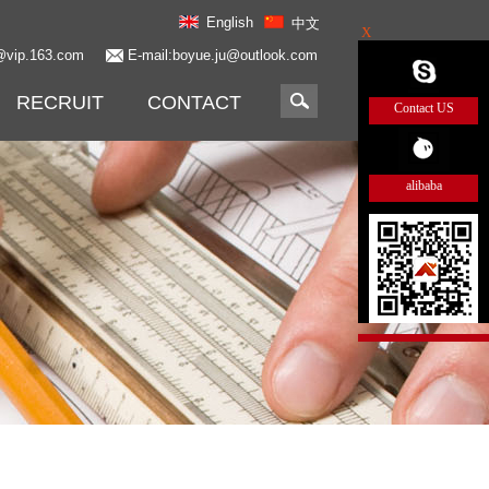
English
中文
X
@vip.163.com
E-mail:boyue.ju@outlook.com
RECRUIT
CONTACT
Contact US
alibaba