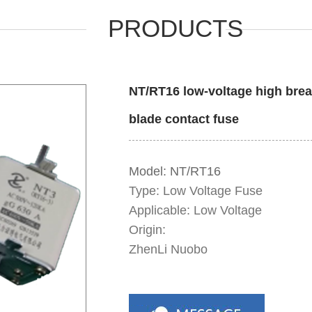
PRODUCTS
NT/RT16 low-voltage high brea
blade contact fuse
Model:
NT/RT16
Type:
Low Voltage Fuse
Applicable:
Low Voltage
Origin:
ZhenLi Nuobo