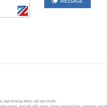
, high breaking ability, safe and reliable.
ibution system, wire and cable, motor, factory and mine lines, switchgear and el